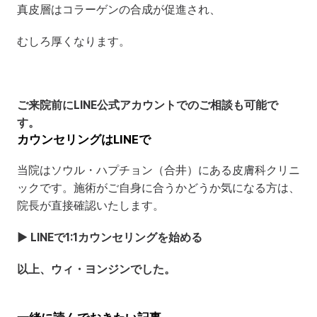
真皮層はコラーゲンの合成が促進され、
むしろ厚くなります。
ご来院前にLINE公式アカウントでのご相談も可能で
す。
カウンセリングはLINEで
当院はソウル・ハプチョン（合井）にある皮膚科クリニ
ックです。施術がご自身に合うかどうか気になる方は、
院長が直接確認いたします。
▶ LINEで1:1カウンセリングを始める
以上、ウィ・ヨンジンでした。