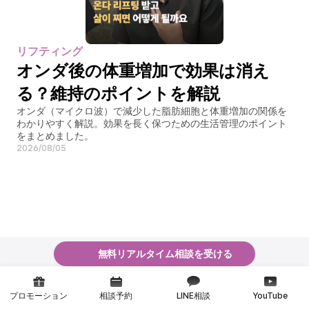
リフティング
オンダ後の体重増加で効果は消え
る？維持のポイントを解説
オンダ（マイクロ波）で減少した脂肪細胞と体重増加の関係を
わかりやすく解説。効果を長く保つための生活管理のポイント
をまとめました。
2026/08/05
無料リアルタイム相談を受ける
プロモーション
相談予約
LINE相談
YouTube
02-3144-0107
電話.