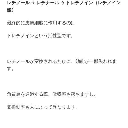
レチノール → レチナール → トレチノイン（レチノイン
酸）
最終的に皮膚細胞に作用するのは
トレチノインという活性型です。
レチノールが変換されるたびに、効能が一部失われま
す。
角質層を通過する際、吸収率も落ちますし、
変換効率も人によって異なります。