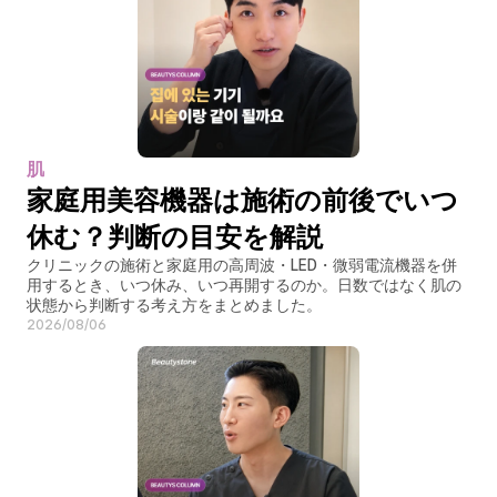
肌
家庭用美容機器は施術の前後でいつ
休む？判断の目安を解説
クリニックの施術と家庭用の高周波・LED・微弱電流機器を併
用するとき、いつ休み、いつ再開するのか。日数ではなく肌の
状態から判断する考え方をまとめました。
2026/08/06