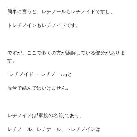
簡単に言うと、レチノールもレチノイドですし、
トレチノインもレチノイドです。
ですが、ここで多くの方が誤解している部分がありま
す。
「レチノイド ＝ レチノール」と
等号で結んではいけません。
レチノイドは「家族の名前」であり、
レチノール、レチナール、トレチノインは