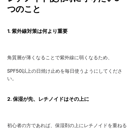
つのこと
1. 紫外線対策は何より重要
角質層が薄くなることで紫外線に弱くなるため、
SPF50以上の日焼け止めを毎日使うようにしてくださ
い。
2. 保湿が先、レチノイドはその上に
初心者の方であれば、保湿剤の上にレチノイドを重ねる