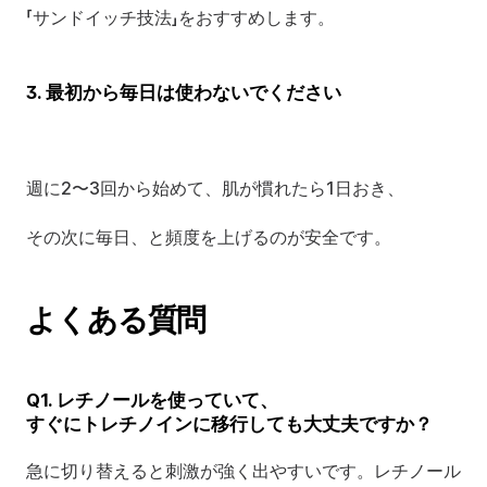
「サンドイッチ技法」をおすすめします。
3. 最初から毎日は使わないでください
週に2〜3回から始めて、肌が慣れたら1日おき、
その次に毎日、と頻度を上げるのが安全です。
よくある質問
Q1. レチノールを使っていて、 
すぐにトレチノインに移行しても大丈夫ですか？
急に切り替えると刺激が強く出やすいです。レチノール