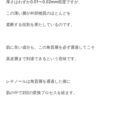
厚さはわずか0.01〜0.02mm程度ですが、
この薄い層が外部物質のほとんどを
遮断する役割を果たしているのです。
肌に良い成分も、この角質層を必ず通過してこそ
真皮層まで到達できるという意味です。
レチノールは角質層を通過した後に
肌の中で2回の変換プロセスを経ます。