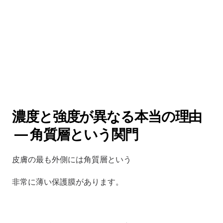
濃度と強度が異なる本当の理由
 — 角質層という関門
皮膚の最も外側には角質層という
非常に薄い保護膜があります。