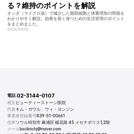
る？維持のポイントを解説
オンダ（マイクロ波）で減少した脂肪細胞と体重増加の関係を
わかりやすく解説。効果を長く保つための生活管理のポイント
をまとめました。
2026/08/05
02-3144-0107
電話.
相互
ビューティーストーン医院
代表
キム・ガウル、ウィ・ヨンジン
事業者登録番号
839-51-00661
住所
ソウル特別市 麻浦区 楊花路 45 メセナポリス1,2階
メール
bsclinichj@naver.com