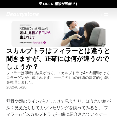
💬 LINE1:1相談が可能です
日本人通訳常駐／お得な体験価格／満足度の高い効果
1:1で設計されたアプローチ
スカルプトラはフィラーとは違うと
聞きますが、正確には何が違うので
しょうか？
フィラーは即時に結果が出て、スカルプトラは4〜6週間かけて
コラーゲンが生成されます。――この2つの施術の決定的な違い
を整理しました。
2026/05/20
頬骨や頬のラインが少しこけて見えたり、ほうれい線が
深く見えたりしてカウンセリングを調べてみると、「フ
ィラー」と「スカルプトラ」が一緒に紹介されているケー