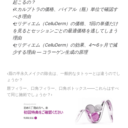
起こるの？
スカルプトラの価格、バイアル（瓶）単位で確認す
べき理由
セリディエム（CelluDerm）の価格、1回の単価だけ
を見るとセッションごとの最適価格を逃してしまう
理由
セリディエム（CelluDerm）の効果、4〜6ヶ月で減
少する理由 — コラーゲン生成の原理
‹眉の半永久メイクの除去は、一般的なタトゥーとは違うのでし
ょうか？
唇フィラー、口角フィラー、口角ボトックス――これらはすべ
て同じ施術でしょうか？›