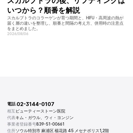
スカルプトラの後、リフティングは
いつから？順番を解説
スカルプトラのコラーゲンが育つ期間と、HIFU・高周波の熱が
届く層の違いを整理し、順番と間隔の考え方、併用時の注意点
をまとめました。
2026/08/06
02-3144-0107
電話.
相互
ビューティーストーン医院
代表
キム・ガウル、ウィ・ヨンジン
事業者登録番号
839-51-00661
住所
ソウル特別市 麻浦区 楊花路 45 メセナポリス1,2階