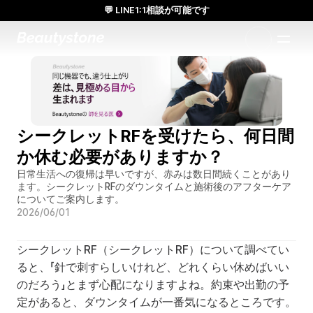
💬 LINE1:1相談が可能です
日本人通訳常駐／お得な体験価格／満足度の高い効果
1:1で設計されたアプローチ
シークレットRFを受けたら、何日間
か休む必要がありますか？
日常生活への復帰は早いですが、赤みは数日間続くことがあり
ます。シークレットRFのダウンタイムと施術後のアフターケア
についてご案内します。
2026/06/01
シークレットRF（シークレットRF）について調べてい
ると、「針で刺すらしいけれど、どれくらい休めばいい
のだろう」とまず心配になりますよね。約束や出勤の予
定があると、ダウンタイムが一番気になるところです。