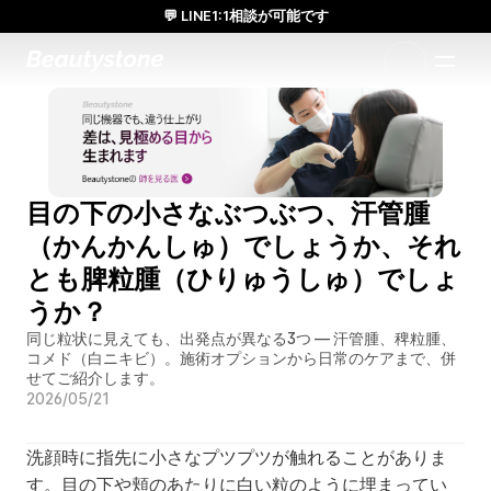
💬 LINE1:1相談が可能です
日本人通訳常駐／お得な体験価格／満足度の高い効果
1:1で設計されたアプローチ
目の下の小さなぶつぶつ、汗管腫
（かんかんしゅ）でしょうか、それ
とも脾粒腫（ひりゅうしゅ）でしょ
うか？
同じ粒状に見えても、出発点が異なる3つ — 汗管腫、稗粒腫、
コメド（白ニキビ）。施術オプションから日常のケアまで、併
せてご紹介します。
2026/05/21
洗顔時に指先に小さなプツプツが触れることがありま
す。目の下や頬のあたりに白い粒のように埋まってい