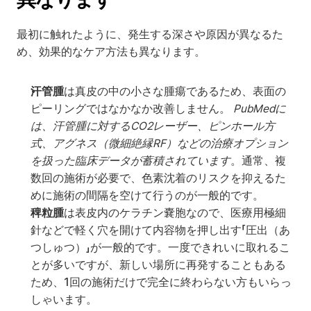
最初に触れたように、発生する深さや原因が異なるた
め、効果的なケア方法も異なります。
汗管腫
は真皮の中の小さな腫瘍であるため、表面の
ピーリングではなかなか改善しません。 
PubMedに
は、汗管腫に対するCO2レーザー、ピンホール方
式、アグネス（微細絶縁RF）などの治療オプション
を扱った臨床データが蓄積されています
。通常、複
数回の施術が必要で、色素沈着のリスクを抑えるた
めに施術の間隔を空けて行うのが一般的です。
稗粒腫
は表皮内のケラチン嚢胞なので、医療用極細
針などで軽く穴を開けて内容物を押し出す「圧出（あ
つしゅつ）」が一般的です。一度できれいに取れるこ
とが多いですが、新しい場所に再発することもある
ため、1回の施術だけで完全に終わらない方もいらっ
しゃいます。