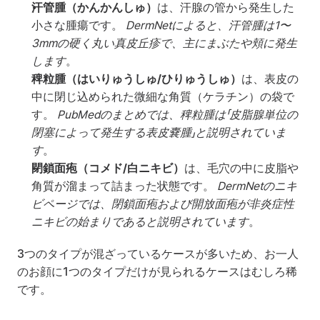
汗管腫（かんかんしゅ）
は、汗腺の管から発生した
小さな腫瘍です。 
DermNetによると、汗管腫は1〜
3mmの硬く丸い真皮丘疹で、主にまぶたや頬に発生
します
。
稗粒腫（はいりゅうしゅ/ひりゅうしゅ）
は、表皮の
中に閉じ込められた微細な角質（ケラチン）の袋で
す。 
PubMedのまとめでは、稗粒腫は「皮脂腺単位の
閉塞によって発生する表皮嚢腫」と説明されていま
す
。
閉鎖面疱（コメド/白ニキビ）
は、毛穴の中に皮脂や
角質が溜まって詰まった状態です。 
DermNetのニキ
ビページでは、閉鎖面疱および開放面疱が非炎症性
ニキビの始まりであると説明されています
。
3つのタイプが混ざっているケースが多いため、お一人
のお顔に1つのタイプだけが見られるケースはむしろ稀
です。