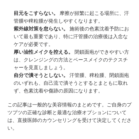
目元をこすらない。
 摩擦が頻繁に起こる場所に、汗
管腫や稗粒腫が発生しやすくなります。
紫外線対策を怠らない。
 施術後の色素沈着予防にお
いて最も重要であり、特に汗管腫の治療後は入念な
ケアが必要です。
厚い油性メイクを控える。
 閉鎖面疱ができやすい方
は、クレンジングの方法とベースメイクのテクスチ
ャーを見直しましょう。
自分で潰そうとしない。
 汗管腫、稗粒腫、閉鎖面疱
のいずれも、自己流で潰そうとするとまともに取れ
ず、色素沈着や傷跡の原因になります。
この記事は一般的な美容情報のまとめです。ご自身のプ
ツプツの正確な診断と最適な治療オプションについて
は、直接医師のカウンセリングを受けて決定してくださ
い。