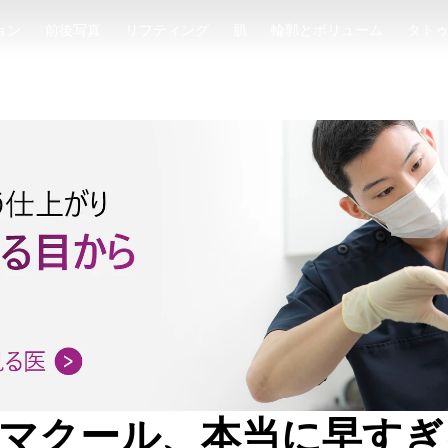
ョン
前後写真
リフティング
肌
輪郭とボリューム
タト
ョン
前後写真
リフティング
肌
輪郭とボリューム
タト
ーマクール、本当に早す