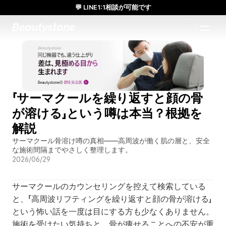
💬 LINE1:1相談が可能です
日本人通訳常駐／お得な体験価格／満足度の高い効果
1:1で設計されたアプローチ
「サーマクールを繰り返すと顔の骨
が溶ける」という噂は本当？根拠を
解説
サーマクール骨溶け噂の真相——高周波が働く肌の層と、安全
な施術間隔までやさしく整理します。
2026/06/29
サーマクールのカウンセリングを控えて検索している
と、「高周波リフティングを繰り返すと顔の骨が溶ける」
という怖い話を一度は目にする方も少なくありません。
施術を受けたい気持ちと、骨が痩せることへの不安が重