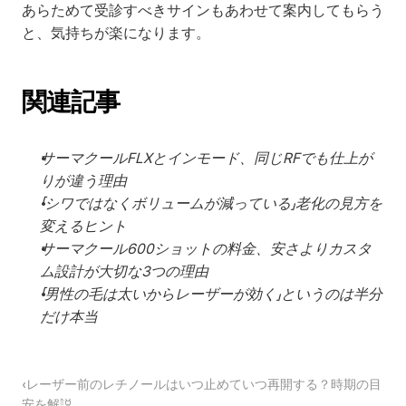
あらためて受診すべきサインもあわせて案内してもらう
と、気持ちが楽になります。
関連記事
サーマクールFLXとインモード、同じRFでも仕上が
りが違う理由
「シワではなくボリュームが減っている」老化の見方を
変えるヒント
サーマクール600ショットの料金、安さよりカスタ
ム設計が大切な3つの理由
「男性の毛は太いからレーザーが効く」というのは半分
だけ本当
‹レーザー前のレチノールはいつ止めていつ再開する？時期の目
安を解説