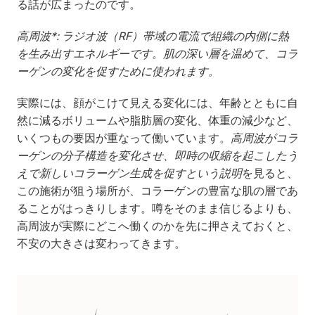
る話が広まったのです。
高周波*: ラジオ波（RF）帯域の電流で組織の内側に熱
を生み出すエネルギーです。肌の深い層を温めて、コラ
ーゲンの変化を促すために使われます。
実際には、顔がこけて見える変化には、年齢とともに自
然に減るボリュームや脂肪層の変化、体重の減少など、
いくつもの要因が重なって働いています。
高周波がコラ
ーゲンの分子構造を変化させ、即時の収縮を起こしたう
えで新しいコラーゲン生成を促すという説明
を見ると、
この施術が狙う場所が、コラーゲンの豊富な肌の層であ
ることがはっきりします。噂をそのまま信じるよりも、
高周波が実際にどこへ働くのかを先に押さえておくと、
不安の大きさは変わってきます。