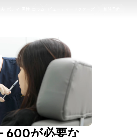
除去
ボディ
男性
コラム
ビューティードクターズ
相談予約
除去
ボディ
男性
コラム
— 600が必要な