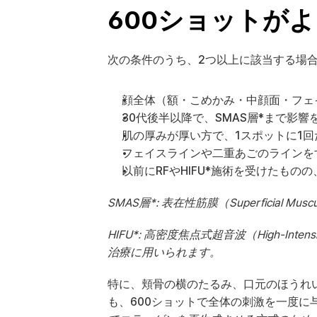
600ショットが
次の条件のうち、2つ以上に該当する場合
顔全体（額・こめかみ・中顔面・フェ
30代後半以降で、SMAS層*まで影
肌の厚みが厚い方で、1スポットに1
フェイスラインや二重あごのラインを
以前にRFやHIFU*施術を受けたも
SMAS層*: 表在性筋膜（Superficial
HIFU*: 高密度焦点式超音波（High-In
治療に用いられます。
特に、頬骨の横のたるみ、口元のほうれ
も、600ショットで全体の刺激を一度に