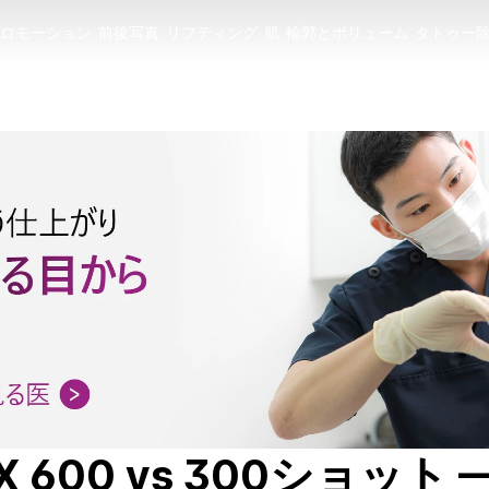
ロモーション
前後写真
リフティング
肌
輪郭とボリューム
タトゥー
ロモーション
前後写真
リフティング
肌
輪郭とボリューム
タトゥー
600 vs 300ショット 