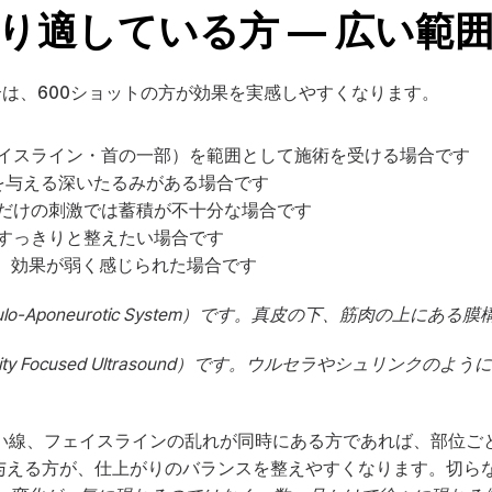
より適している方 — 広い範
は、600ショットの方が効果を実感しやすくなります。
イスライン・首の一部）を範囲として施術を受ける場合です
響を与える深いたるみがある場合です
回だけの刺激では蓄積が不十分な場合です
すっきりと整えたい場合です
のの、効果が弱く感じられた場合です
 Musculo-Aponeurotic System）です。真皮の下、筋肉
tensity Focused Ultrasound）です。ウルセラやシュ
い線、フェイスラインの乱れが同時にある方であれば、部位ごと
与える方が、仕上がりのバランスを整えやすくなります。切らな