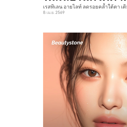
เรสทิเลน อายไลท์ ลดรอยคล้ำใต้ตา เติมว
8 เม.ย. 2569