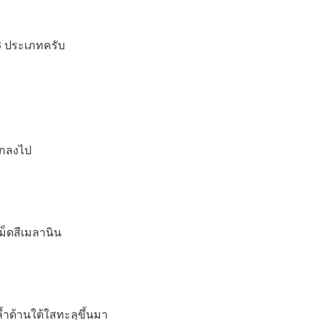
3 ประเภทครับ
ึกลงไป
ม็ดสีเมลานิน
้ำด้านใต้ใสทะลุขึ้นมา