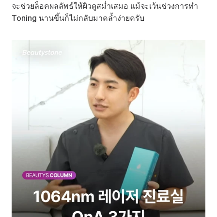
จะช่วยล็อคผลลัพธ์ให้ผิวดูสม่ำเสมอ แม้จะเว้นช่วงการทำ 
Toning นานขึ้นก็ไม่กลับมาคล้ำง่ายครับ