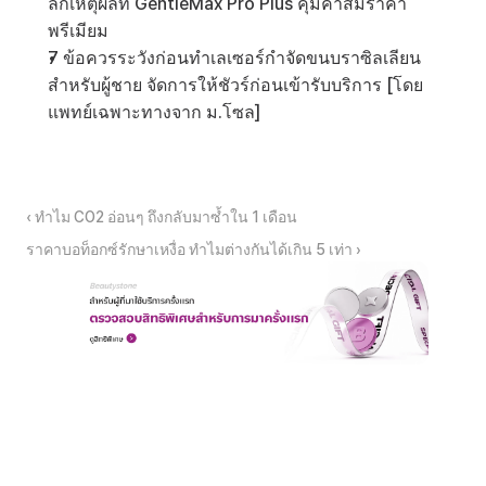
ลึกเหตุผลที่ GentleMax Pro Plus คุ้มค่าสมราคา
พรีเมียม
7 ข้อควรระวังก่อนทำเลเซอร์กำจัดขนบราซิลเลียน
สำหรับผู้ชาย จัดการให้ชัวร์ก่อนเข้ารับบริการ [โดย
แพทย์เฉพาะทางจาก ม.โซล]
‹ ทำไม CO2 อ่อนๆ ถึงกลับมาซ้ำใน 1 เดือน
ราคาบอท็อกซ์รักษาเหงื่อ ทำไมต่างกันได้เกิน 5 เท่า ›