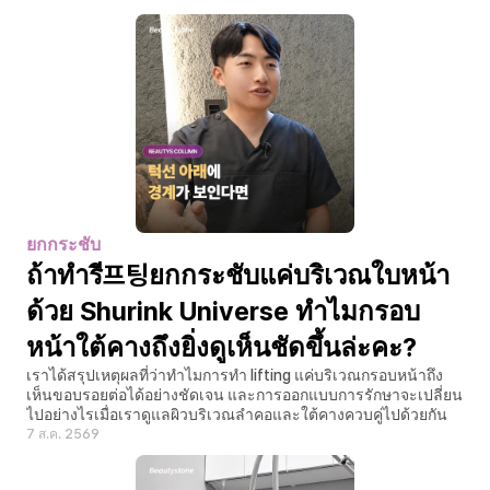
ยกกระชับ
ถ้าทำรี프팅ยกกระชับแค่บริเวณใบหน้า
ด้วย Shurink Universe ทำไมกรอบ
หน้าใต้คางถึงยิ่งดูเห็นชัดขึ้นล่ะคะ?
เราได้สรุปเหตุผลที่ว่าทำไมการทำ lifting แค่บริเวณกรอบหน้าถึง
เห็นขอบรอยต่อได้อย่างชัดเจน และการออกแบบการรักษาจะเปลี่ยน
ไปอย่างไรเมื่อเราดูแลผิวบริเวณลำคอและใต้คางควบคู่ไปด้วยกัน
7 ส.ค. 2569