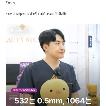
รักษา
ระหว่างจุดด่างดำทั่วไปกับรอยฝ้าฝังลึก