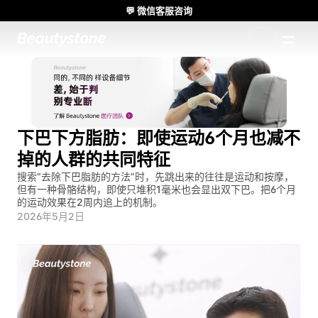
💬 微信客服咨询
🌸 Beautystone诊所出席 Meditox 曼谷 Cadaver workshop 🌸
1:1 定制方案
下巴下方脂肪：即使运动6个月也减不
掉的人群的共同特征
搜索“去除下巴脂肪的方法”时，先跳出来的往往是运动和按摩，
但有一种骨骼结构，即使只堆积1毫米也会显出双下巴。把6个月
的运动效果在2周内追上的机制。
2026年5月2日