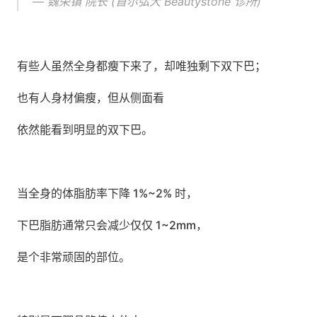
— 魏荣镇 院长 (首尔弘大 Beautystone 诊所)
有些人虽然全身都瘦下来了，却唯独剩下双下巴；
也有人身材偏瘦，但从侧面看
依然能看到明显的双下巴。
当全身的体脂肪率下降 1%~2% 时，
下巴脂肪通常只会减少仅仅 1~2mm，
是个非常顽固的部位。