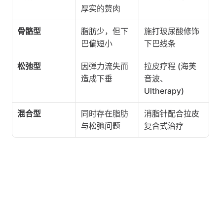
厚实的赘肉
骨骼型
脂肪少，但下
施打玻尿酸修饰
巴偏短小
下巴线条
松弛型
因弹力流失而
拉皮疗程 (海芙
造成下垂
音波、
Ultherapy)
混合型
同时存在脂肪
消脂针配合拉皮
与松弛问题
复合式治疗