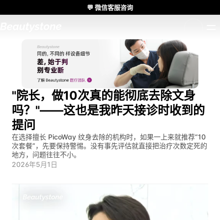
💬 微信客服咨询
🌸 Beautystone诊所出席 Meditox 曼谷 Cadaver workshop 🌸
1:1 定制方案
"院长，做10次真的能彻底去除文身
吗？"——这也是我昨天接诊时收到的
提问
在选择擅长 PicoWay 纹身去除的机构时，如果一上来就推荐“10
次套餐”，先要保持警惕。没有事先评估就直接把治疗次数定死的
地方，问题往往不小。
2026年5月1日