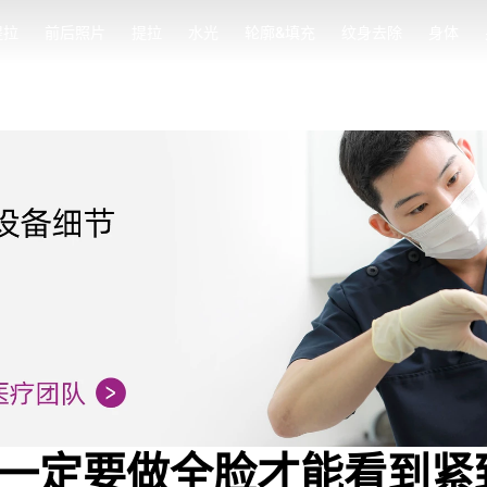
提拉
前后照片
提拉
水光
轮廓&填充
纹身去除
身体
提拉
前后照片
提拉
水光
轮廓&填充
纹身去除
身体
,一定要做全脸才能看到紧