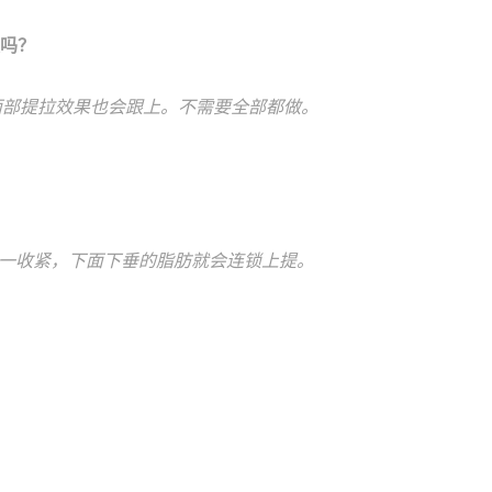
效吗？
体面部提拉效果也会跟上。不需要全部都做。
这里一收紧，下面下垂的脂肪就会连锁上提。