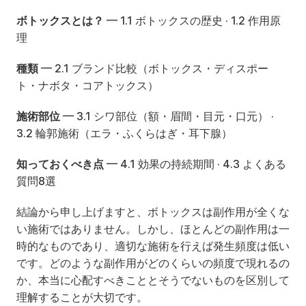
ボトックスとは？
 — 
1.1 ボトックスの歴史
 · 
1.2 作用原
理
種類
 — 
2.1 ブランド比較（ボトックス・ディスポー
ト・ナボタ・コアトックス）
施術部位
 — 
3.1 シワ部位（額・眉間・目元・口元）
 · 
3.2 輪郭施術（エラ・ふくらはぎ・耳下腺）
知っておくべき点
 — 
4.1 効果の持続期間
 · 
4.3 よくある
質問8選
結論から申し上げますと、ボトックスは副作用が全くな
い施術ではありません。しかし、ほとんどの副作用は一
時的なものであり、適切な施術を行えば発生頻度は低い
です。どのような副作用がどのくらいの頻度で現れるの
か、本当に心配すべきこととそうでないものを区別して
理解することが大切です。