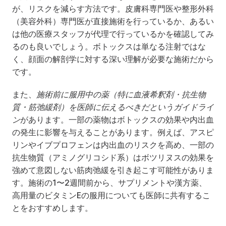
が、リスクを減らす方法です。皮膚科専門医や整形外科
（美容外科）専門医が直接施術を行っているか、あるい
は他の医療スタッフが代理で行っているかを確認してみ
るのも良いでしょう。ボトックスは単なる注射ではな
く、顔面の解剖学に対する深い理解が必要な施術だから
です。
また、
施術前に服用中の薬（特に血液希釈剤・抗生物
質・筋弛緩剤）を医師に伝えるべきだというガイドライ
ン
があります。一部の薬物はボトックスの効果や内出血
の発生に影響を与えることがあります。例えば、アスピ
リンやイブプロフェンは内出血のリスクを高め、一部の
抗生物質（アミノグリコシド系）はボツリヌスの効果を
強めて意図しない筋肉弛緩を引き起こす可能性がありま
す。施術の1〜2週間前から、サプリメントや漢方薬、
高用量のビタミンEの服用についても医師に共有するこ
とをおすすめします。