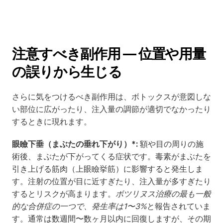
注意すべき副作用 — 位置や用量
の誤りから生じる
さらに気をつけるべき副作用は、ボトックスが意図しな
い部位に広がったり、注入量の調節が適切でなかったり
するときに現れます。
眼瞼下垂（まぶたの垂れ下がり）*:
 額や目の周りの施
術後、まぶたが下がってくる症状です。毒素がまぶたを
引き上げる筋肉（上眼瞼挙筋）に影響すると発生しま
す。注射の位置が目に近すぎたり、注入量が多すぎたり
するとリスクが高まります。
ボツリヌス治療の最も一般
的な合併症の一つで、発生率は1〜3%
と報告されていま
す。通常は数週間〜数ヶ月以内に回復しますが、その期