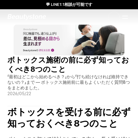
💬 LINE1:1相談が可能です
日本人通訳常駐／お得な体験価格／満足度の高い効果
1:1で設計されたアプローチ
ボトックス施術の前に必ず知ってお
くべき8つのこと
「最初はどこから始めるべき？」から「打ち続けなければ維持でき
ないの？」まで — ボトックス施術前に最もよくいただく質問8つ
をまとめました。
2026/05/22
ボトックスを受ける前に必ず
知っておくべき8つのこと