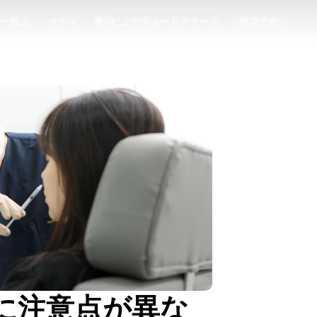
ゥー除去
ボディ
男性
ビューティードクターズ
コラム
相談予約
ゥー除去
ボディ
男性
コラム
に注意点が異な