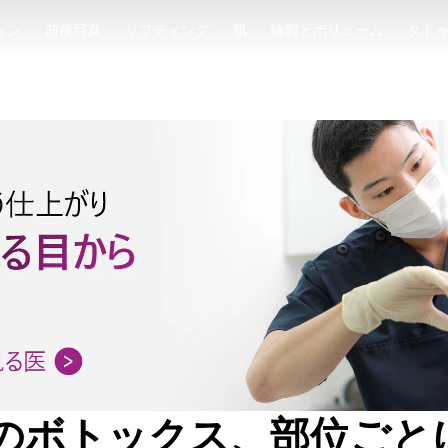
ョン
前後写真
リフティング
肌
輪郭とボリューム
タト
ョン
前後写真
リフティング
肌
輪郭とボリューム
タト
のボトックス、部位ごと