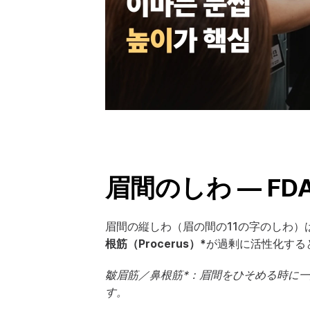
眉間のしわ — F
眉間の縦しわ（眉の間の11の字のしわ）
根筋（Procerus）*
が過剰に活性化する
皺眉筋／鼻根筋*：眉間をひそめる時に
す。