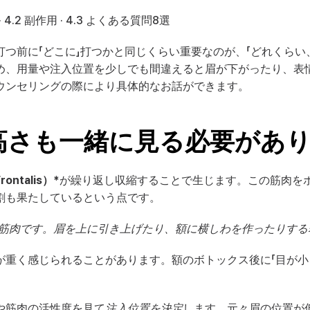
· 
4.2 副作用
 · 
4.3 よくある質問8選
つ前に「どこに」打つかと同じくらい重要なのが、「どれくらい
め、用量や注入位置を少しでも間違えると眉が下がったり、表
ウンセリングの際により具体的なお話ができます。
の高さも一緒に見る必要があ
ontalis）*
が繰り返し収縮することで生じます。この筋肉を
割も果たしているという点です。
覆う薄い筋肉です。眉を上に引き上げたり、額に横しわを作ったりす
が重く感じられることがあります。額のボトックス後に「目が小
や筋肉の活性度を見て
注入位置を決定
します。元々眉の位置が