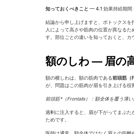
知っておくべきこと
 — 
4.1 効果持続期間
 
結論から申し上げますと、ボトックスを打
人によって高さや筋肉の位置が異なるた
す。部位ごとの違いを知っておくと、カ
額のしわ — 眉
額の横しわは、額の筋肉である
前頭筋（Fr
が、問題はこの筋肉が眉を引き上げる役
前頭筋*（Frontalis）：額全体を
過剰に注入すると、眉が下がってまぶた
ためです。
医師は通常、額全体ではなく眉との距離