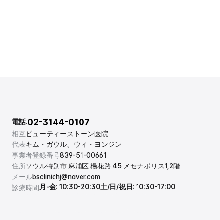
02-3144-0107
電話.
相互
ビューティーストーン医院
代表
キム・ガウル、ウィ・ヨンジン
事業者登録番号
839-51-00661
住所
ソウル特別市 麻浦区 楊花路 45 メセナポリス1,2階
メール
bsclinichj@naver.com
月-金: 10:30-20:30
土/日/祝日: 10:30-17:00
診療時間