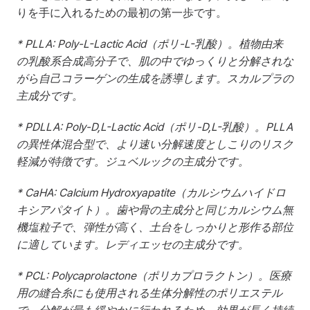
りを手に入れるための最初の第一歩です。
* PLLA: Poly-L-Lactic Acid（ポリ-L-乳酸）。植物由来
の乳酸系合成高分子で、肌の中でゆっくりと分解されな
がら自己コラーゲンの生成を誘導します。スカルプラの
主成分です。
* PDLLA: Poly-D,L-Lactic Acid（ポリ-D,L-乳酸）。PLLA
の異性体混合型で、より速い分解速度としこりのリスク
軽減が特徴です。ジュベルックの主成分です。
* CaHA: Calcium Hydroxyapatite（カルシウムハイドロ
キシアパタイト）。歯や骨の主成分と同じカルシウム無
機塩粒子で、弾性が高く、土台をしっかりと形作る部位
に適しています。レディエッセの主成分です。
* PCL: Polycaprolactone（ポリカプロラクトン）。医療
用の縫合糸にも使用される生体分解性のポリエステル