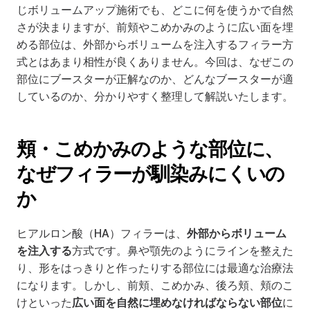
じボリュームアップ施術でも、どこに何を使うかで自然
さが決まりますが、前頬やこめかみのように広い面を埋
める部位は、外部からボリュームを注入するフィラー方
式とはあまり相性が良くありません。今回は、なぜこの
部位にブースターが正解なのか、どんなブースターが適
しているのか、分かりやすく整理して解説いたします。
頬・こめかみのような部位に、
なぜフィラーが馴染みにくいの
か
ヒアルロン酸（HA）フィラーは、
外部からボリューム
を注入する
方式です。鼻や顎先のようにラインを整えた
り、形をはっきりと作ったりする部位には最適な治療法
になります。しかし、前頬、こめかみ、後ろ頬、頬のこ
けといった
広い面を自然に埋めなければならない部位
に