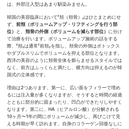
は、外部注入型はあまり馴染みません。
韓国の美容臨床において「頬（頬骨）」はひとまとめにせ
ず、
前頬（ボリュームアップ・リフティングを行う部
位）
と、
頬骨の外側（ボリュームを減らす部位）
に分け
て治療を行います。ボリュームアップ施術の話をする
際、「頬」は通常「前頬」を指し、頬骨の外側はボトックス
やダブルスリムでボリュームを抑える部位となります。
西洋の美容のように頬骨全体を膨らませるスタイルでは
なく、前方はふっくらと満たし、横方向は抑えるのが韓
国式の立体感です。
理由は2つあります。第一に、広い面をフィラーで埋め
るには注入量が多くなりますが、そうすると時間の経過
とともに部分的に固まったり、凹凸ができたりしやすく
なります。第二に、HA（ヒアルロン酸）が分解される
10ヶ月〜1年の間にボリュームが減少し、再びこけて見
える時期が早く訪れます。自身のコラーゲン回復なしに