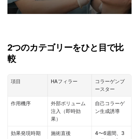
2つのカテゴリーをひと目で比
較
項目
HAフィラー
コラーゲンブ
ースター
作用機序
外部ボリューム
自己コラーゲ
注入（即時効
ン生成誘導
果）
効果発現時期
施術直後
4〜6週間、3