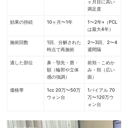
ヶ月目に高い
満足度
効果の持続
10ヶ月〜1年
1〜2年+（PCL
は最大4年）
施術回数
1回、分解された
2〜3回、2〜4
時点で再施術
週間隔
適した部位
鼻・顎先・唇・
前頬・こめか
額（輪郭や立体
み・頬（広い
感の強調）
面）
価格帯
1cc 20万〜50万
1バイアル 70
ウォン台
万〜120万ウ
ォン台