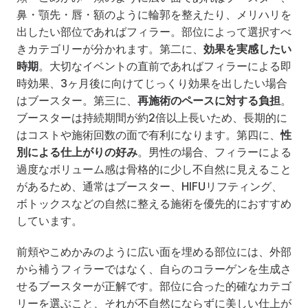
鼻・顎先・唇・額のように輪郭を整えたり、メリハリを
出したい部位であればフィラー。部位によって選択すべ
きカテゴリーが分かれます。第二に、
効果を実感したい
時期
。大切なイベントの直前であればフィラーによる即
時効果、3ヶ月後に向けてじっくり効果を出したい場合
はブースター。第三に、
再施術のペースに対する負担
。
ブースターは持続期間が約2倍以上長いため、長期的に
はコストや施術回数の面で有利になります。第四に、
性
別による仕上がりの好み
。男性の場合、フィラーによる
過度なボリューム感は骨格的に少し不自然に見えること
があるため、通常はブースター、HIFUリフティング、
ボトックスなどの自然に整える施術を優先的におすすめ
しています。
前頬やこめかみのように広い面を埋める部位には、外部
から補うフィラーではなく、自らのコラーゲンを生成さ
せるブースターが正解です。部位に合った的確なカテゴ
リーを選ぶこと、それが不自然にならずに美しい仕上が