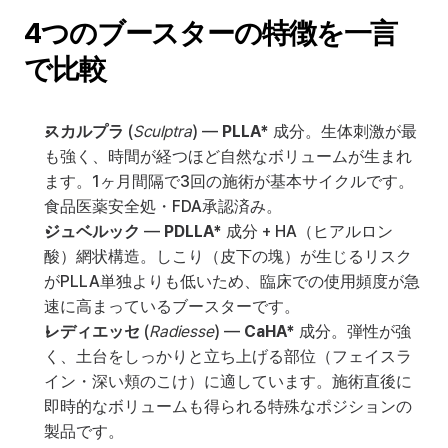
4つのブースターの特徴を一言
で比較
スカルプラ
 (
Sculptra
) — 
PLLA*
 成分。生体刺激が最
も強く、時間が経つほど自然なボリュームが生まれ
ます。1ヶ月間隔で3回の施術が基本サイクルです。
食品医薬安全処・FDA承認済み。
ジュベルック
 — 
PDLLA*
 成分 + HA（ヒアルロン
酸）網状構造。しこり（皮下の塊）が生じるリスク
がPLLA単独よりも低いため、臨床での使用頻度が急
速に高まっているブースターです。
レディエッセ
 (
Radiesse
) — 
CaHA*
 成分。弾性が強
く、土台をしっかりと立ち上げる部位（フェイスラ
イン・深い頬のこけ）に適しています。施術直後に
即時的なボリュームも得られる特殊なポジションの
製品です。