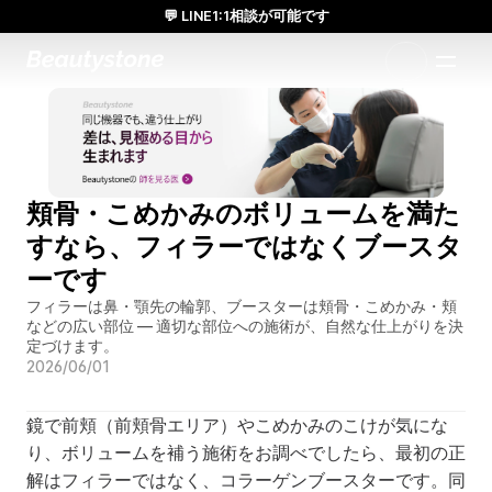
💬 LINE1:1相談が可能です
日本人通訳常駐／お得な体験価格／満足度の高い効果
1:1で設計されたアプローチ
頬骨・こめかみのボリュームを満た
すなら、フィラーではなくブースタ
ーです
フィラーは鼻・顎先の輪郭、ブースターは頬骨・こめかみ・頬
などの広い部位 — 適切な部位への施術が、自然な仕上がりを決
定づけます。
2026/06/01
鏡で前頬（前頬骨エリア）やこめかみのこけが気にな
り、ボリュームを補う施術をお調べでしたら、最初の正
解はフィラーではなく、コラーゲンブースターです。同