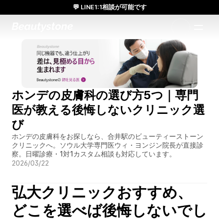
💬 LINE1:1相談が可能です
日本人通訳常駐／お得な体験価格／満足度の高い効果
1:1で設計されたアプローチ
ホンデの皮膚科の選び方5つ｜専門
医が教える後悔しないクリニック選
び
ホンデの皮膚科をお探しなら、合井駅のビューティーストーン
クリニックへ。ソウル大学専門医ウィ・ヨンジン院長が直接診
察。日曜診療・1対1カスタム相談も対応しています。
2026/03/22
弘大クリニックおすすめ、
どこを選べば後悔しないでし