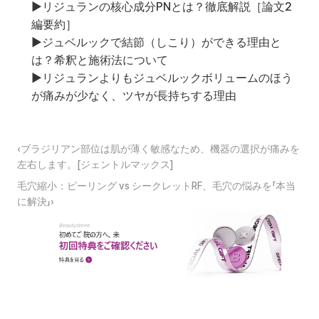
▶
リジュランの核心成分PNとは？徹底解説［論文2
編要約］
▶
ジュベルックで結節（しこり）ができる理由と
は？希釈と施術法について
▶
リジュランよりもジュベルックボリュームのほう
が痛みが少なく、ツヤが長持ちする理由
‹ブラジリアン部位は肌が薄く敏感なため、機器の選択が痛みを
左右します。[ジェントルマックス]
毛穴縮小：ピーリング vs シークレットRF、毛穴の悩みを「本当
に解決」›