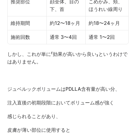
推奨部位
顔全体、目の
こめかみ、頬、
下、首
ほうれい線周り
維持期間
約12〜18ヶ月
約18〜24ヶ月
施術回数
通常 3〜4回
通常 1〜2回
しかし、これが単に「効果が高いから良い」というわけで
はありません。
ジュベルックボリュームはPDLLA含有量が高い分、
注入直後の初期段階においてボリューム感が強く
感じられることがあり、
皮膚が薄い部位に使用すると