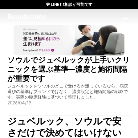
💬 LINE1:1相談が可能です
日本人通訳常駐／お得な体験価格／満足度の高い効果
1:1で設計されたアプローチ
ソウルでジュベルックが上手いクリ
ニックを選ぶ基準—濃度と施術間隔
が重要です
ジュベルックをソウルのどこで受けるか迷っているなら、病院
選びの基準はブランドではなく、濃度設定と施術間隔の戦略で
す。実際の臨床経験に基づいて整理しました。
2026/04/19
ジュベルック、ソウルで安
さだけで決めてはいけない