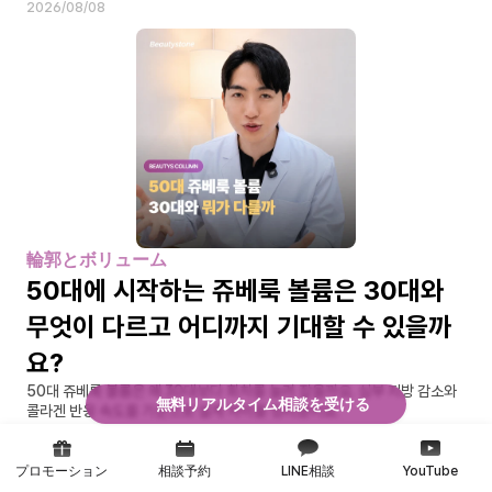
2026/08/08
輪郭とボリューム
50대에 시작하는 쥬베룩 볼륨은 30대와 
무엇이 다르고 어디까지 기대할 수 있을까
요?
50대 쥬베룩 볼륨은 왜 30대보다 회차를 늘려 잡을까요. 심부 지방 감소와 
無料リアルタイム相談を受ける
콜라겐 반응 속도를 기준으로 설계 차이를 정리했어요.
2026/08/08
プロモーション
相談予約
LINE相談
YouTube