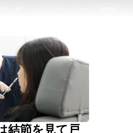
멘즈
칼럼
ビューティードクターズ
相談予約
멘즈
칼럼
は結節を見て戸