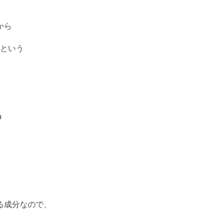
から
るという
」
る成分なので、