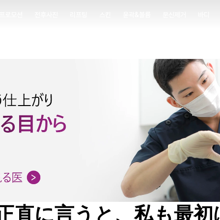
프로모션
전후사진
리프팅
스킨
윤곽&볼륨
문신제거
바디
프로모션
전후사진
리프팅
스킨
윤곽&볼륨
문신제거
바디
正直に言うと、私も最初