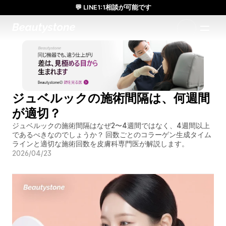
💬 LINE1:1相談が可能です
日本人通訳常駐／お得な体験価格／満足度の高い効果
1:1で設計されたアプローチ
ジュベルックの施術間隔は、何週間
が適切？
ジュベルックの施術間隔はなぜ2〜4週間ではなく、4週間以上
であるべきなのでしょうか？ 回数ごとのコラーゲン生成タイム
ラインと適切な施術回数を皮膚科専門医が解説します。
2026/04/23