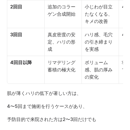
2回目
追加のコラー
小じわが目立
4〜
ゲン合成開始
たなくなる、
キメの改善
3回目
真皮密度の安
ハリ感、毛穴
4〜
定、ハリの形
の引き締まり
成
を実感
4回目以降
リマデリング
ボリューム
状
蓄積の極大化
感、肌の厚み
て
の変化
肌が薄くハリの低下が著しい方は、
4〜5回まで施術を行うケースがあり、
予防目的で来院された方は2〜3回だけでも