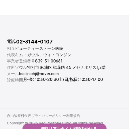
02-3144-0107
電話.
相互
ビューティーストーン医院
代表
キム・ガウル、ウィ・ヨンジン
事業者登録番号
839-51-00661
住所
ソウル特別市 麻浦区 楊花路 45 メセナポリス1,2階
メール
bsclinichj@naver.com
月-金: 10:30-20:30
土/日/祝日: 10:30-17:00
診療時間
自由診療料金表
プライバシーポリシー
利用規約
自由診療料金表
プライバシーポリシー
利用規約
Copyright © 2025 Beautystone Clinic. All rights reserved.
無料リアルタイム相談を受ける