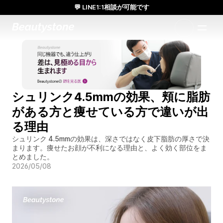
💬 LINE1:1相談が可能です
日本人通訳常駐／お得な体験価格／満足度の高い効果
1:1で設計されたアプローチ
シュリンク4.5mmの効果、頬に脂肪
がある方と痩せている方で違いが出
る理由
シュリンク 4.5mmの効果は、深さではなく皮下脂肪の厚さで決
まります。痩せたお顔が不利になる理由と、よく効く部位をま
とめました。
2026/05/08