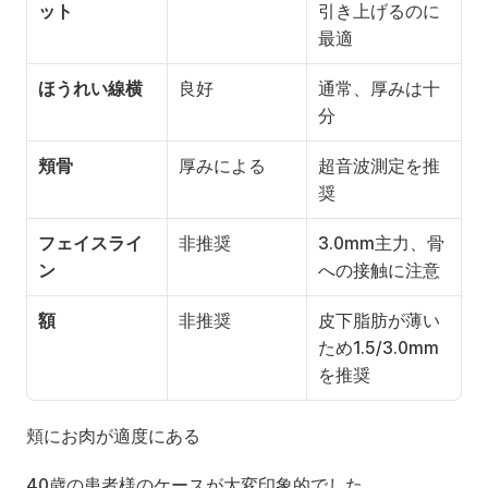
ット
引き上げるのに
最適
ほうれい線横
良好
通常、厚みは十
分
頬骨
厚みによる
超音波測定を推
奨
フェイスライ
非推奨
3.0mm主力、骨
ン
への接触に注意
額
非推奨
皮下脂肪が薄い
ため1.5/3.0mm
を推奨
頬にお肉が適度にある
40歳の患者様のケースが大変印象的でした。