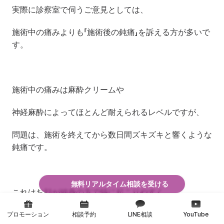
実際に診察室で伺うご意見としては、
施術中の痛みよりも「施術後の鈍痛」を訴える方が多いで
す。
施術中の痛みは麻酔クリームや
神経麻酔によってほとんど耐えられるレベルですが、
問題は、施術を終えてから数日間ズキズキと響くような
鈍痛です。
無料リアルタイム相談を受ける
これはお顔が細身の方で特に起こりやすく、
4.5mmが筋肉や骨の近くに直接届いているというサイ
プロモーション
相談予約
LINE相談
YouTube