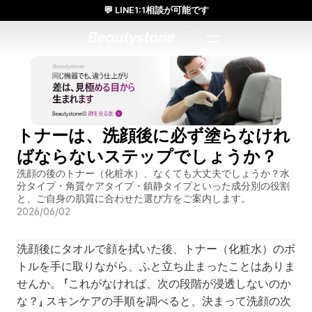
💬 LINE1:1相談が可能です
日本人通訳常駐／お得な体験価格／満足度の高い効果
1:1で設計されたアプローチ
トナーは、洗顔後に必ず塗らなけれ
ばならないステップでしょうか？
洗顔の後のトナー（化粧水）、なくても大丈夫でしょうか？水
分タイプ・角質ケアタイプ・鎮静タイプといった成分別の役割
と、ご自身の肌質に合わせた選び方をご案内します。
2026/06/02
洗顔後にタオルで顔を拭いた後、トナー（化粧水）のボ
トルを手に取りながら、ふと立ち止まったことはありま
せんか。 「これがなければ、次の段階が浸透しないのか
な？」 スキンケアの手順を調べると、決まって洗顔の次