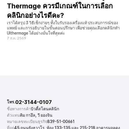
Thermage ควรมีเกณฑ์ในการเลือก
คลินิกอย่างไรดีคะ?
เราได้สรุป 3 วิธีเช็กง่ายๆ ทั้งใบรับรองเครื่องแท้ ประสบการณ์ของ
แพทย์ และการอธิบายในขั้นตอนปรึกษา เพื่อช่วยคุณเลือกคลินิกทำ 
Ulthermage ได้อย่างมั่นใจที่สุดค่ะ
7 ส.ค. 2569
02-3144-0107
โทร.
ชื่อทางการค้า
บิวตี้สโตนคลินิก
ตัวแทน
คิม กาอึล, วี ยองจิน
หมายเลขทะเบียนธุรกิจ
839-51-00661
ที่อยู่
45 ถนนยังฮวาโร, ห้อง 133-135 และ 215-218 อาคารมอลดง 