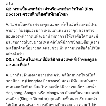
ครับ
Q2. หากเป็นแพทย์ประจำหรือแพทย์พาร์ทไทม์ (Pay 
Doctor) ควรหลีกเลี่ยงทันทีเลยไหม?
A. ไม่จำเป็นครับ เพราะคุณหมอพาร์ทไทม์หรือแพทย์ประ
จำเก่งๆ ก็มีอยู่เยอะมาก เพียงแต่แนะนําว่าคุณควรตรวจ
สอบล่วงหน้าว่าคนที่จะมาทำหัตถการให้เราคือใคร และมี
ประสบการณ์ประมาณไหน คลินิกที่มีการเปิดเผยข้อมูลราย
ละเอียดด้านนี้อย่างชัดเจนจะช่วยเพิ่มความน่าเชื่อถือได้เป็น
อย่างดีครับ
Q3. ย่านไหนในฮงแดที่มีคลินิกแนวแพทย์เจ้าของดูแล
เองเยอะที่สุด?
A. ยากที่จะฟันธงตามรายย่านครับ คลินิกขนาดใหญ่ใกล้
สถานีฮงแด (Hongdae Entrance) มักจะมีทีมแพทย์หลาย
คนคอยสลับสับเปลี่ยน ในขณะที่คลินิกขนาดเล็กๆ แถวฝั่ง 
Hapjeong, Sangsu หรือ Mangwon มักจะเป็นระบบแพทย์
คนเดียว (Single Director) ดูแลเกือบทั้งหมดครับ แนะนำ
ให้เลือกตามเส้นทางการเดินทางที่คุณสะดวก ควบคู่ไปกับ