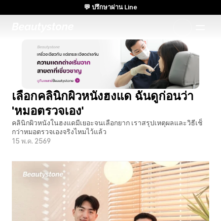
💬 ปรึกษาผ่าน Line
🌸 Beautystone Clinic เข้าร่วม Cadaver workshop ของ Meditox ที่
กรุงเทพฯ 🌸
แนวทางที่ออกแบบเฉพาะแบบ 1:1
เลือกคลินิกผิวหนังฮงแด ฉันดูก่อนว่า 
'หมอตรวจเอง'
คลินิกผิวหนังในฮงแดมีเยอะจนเลือกยาก เราสรุปเหตุผลและวิธีเช็
กว่าหมอตรวจเองจริงไหมไว้แล้ว
15 พ.ค. 2569