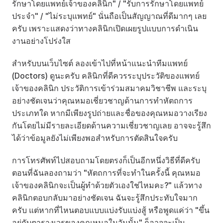
รักษาโดยแพทย์เจ้าของคลินิก" / "รับการรักษาโดยแพทย์
ประจำ" / "ไม่ระบุแพทย์" นั่นถือเป็นสัญญาณที่ดีมากๆ เลย
ครับ เพราะแสดงว่าทางคลินิกเปิดเผยรูปแบบการดำเนิน
งานอย่างโปร่งใส
สำหรับบนเว็บไซต์ ลองเข้าไปที่หน้าแนะนำทีมแพทย์ 
(Doctors) ดูนะครับ คลินิกที่ดีควรระบุประวัติของแพทย์
เจ้าของคลินิก ประวัติการเข้าร่วมสมาคมวิชาชีพ และระบุ
อย่างชัดเจนว่าคุณหมอเชี่ยวชาญด้านการทำหัตถการ
ประเภทใด หากมีเพียงรูปถ่ายและชื่อของคุณหมอวางเรียง
กันโดยไม่มีรายละเอียดด้านความเชี่ยวชาญเลย อาจจะรู้สึก
ได้ว่าข้อมูลยังไม่เพียงพอสำหรับการตัดสินใจครับ
การโทรศัพท์ไปสอบถามโดยตรงก็เป็นอีกหนึ่งวิธีที่ดีครับ 
ตอนที่ฉันลองถามว่า "หัตถการที่จะทำในครั้งนี้ คุณหมอ
เจ้าของคลินิกจะเป็นผู้ทำด้วยตัวเองใช่ไหมคะ?" แล้วทาง
คลินิกตอบกลับมาอย่างชัดเจน ฉันจะรู้สึกประทับใจมาก
ครับ แต่หากที่ไหนตอบแบบแบ่งรับแบ่งสู้ หรือพูดแค่ว่า "ขึ้น
อยู่กับตารางเวรของคุณหมอในวันนั้น" ก็อาจจะเป็น