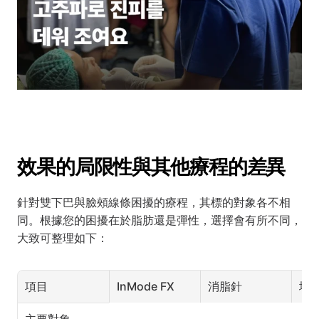
效果的局限性與其他療程的差異
針對雙下巴與臉頰線條困擾的療程，其標的對象各不相
同。根據您的困擾在於脂肪還是彈性，選擇會有所不同，
大致可整理如下：
項目
InMode FX
消脂針
埋
主要對象