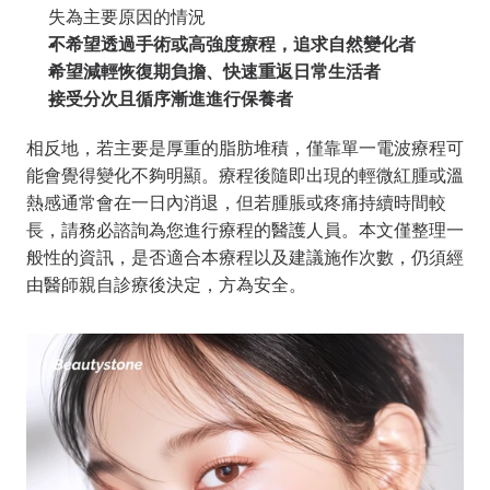
失為主要原因的情況
不希望透過手術或高強度療程，追求自然變化者
希望減輕恢復期負擔、快速重返日常生活者
接受分次且循序漸進進行保養者
相反地，若主要是厚重的脂肪堆積，僅靠單一電波療程可
能會覺得變化不夠明顯。療程後隨即出現的輕微紅腫或溫
熱感通常會在一日內消退，但若腫脹或疼痛持續時間較
長，請務必諮詢為您進行療程的醫護人員。本文僅整理一
般性的資訊，是否適合本療程以及建議施作次數，仍須經
由醫師親自診療後決定，方為安全。