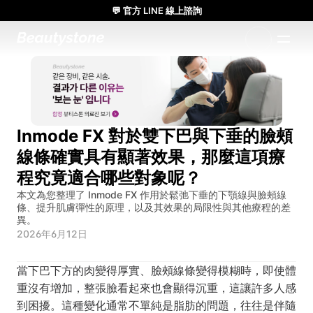
💬 官方 LINE 線上諮詢
🌸 Beautystone診所 參加 Meditox 曼谷大體工作坊 🌸
1:1 量身設計方案
Inmode FX 對於雙下巴與下垂的臉頰
線條確實具有顯著效果，那麼這項療
程究竟適合哪些對象呢？
本文為您整理了 Inmode FX 作用於鬆弛下垂的下顎線與臉頰線
條、提升肌膚彈性的原理，以及其效果的局限性與其他療程的差
異。
2026年6月12日
當下巴下方的肉變得厚實、臉頰線條變得模糊時，即使體
重沒有增加，整張臉看起來也會顯得沉重，這讓許多人感
到困擾。這種變化通常不單純是脂肪的問題，往往是伴隨