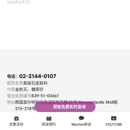
2026年8月7日
02-3144-0107
电话：
医院名称
美丽石皮肤科
代表
金秋天，魏荣珍
营业执照编号
839-51-00661
地址
韩国首尔特别市麻浦区杨花路45号 Mecenatpolis Mall栋 
获取免费实时咨询
215–218号
邮箱
bsclinichj@naver.com
周一至周五：10:30-20:30
诊疗时间
优惠活动
商谈预约
Wechat商谈
YOUTUBE
周六/周日/节假日：10:30-17:00