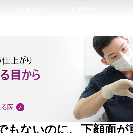
ロモーション
前後写真
リフティング
肌
輪郭とボリューム
タトゥー
ロモーション
前後写真
リフティング
肌
輪郭とボリューム
タトゥー
でもないのに、下顔面が