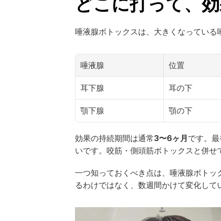
どこに打って、効
唾液腺ボトックスは、大きくなっている
唾液腺
位置
耳下腺
耳の下
顎下腺
顎の下
効果の持続期間は通常
3〜6ヶ月
です。最
いです。咬筋・側頭筋ボトックスと併せ
一つ知っておくべき点は、唾液腺ボトッ
るわけではなく、数週間かけて変化して