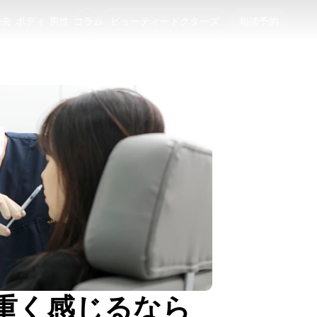
除去
ボディ
男性
コラム
ビューティードクターズ
相談予約
除去
ボディ
男性
コラム
重く感じるなら