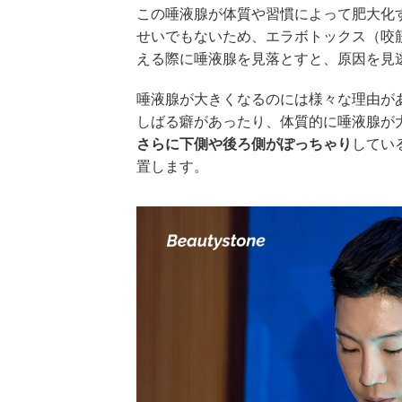
この唾液腺が体質や習慣によって肥大化
せいでもないため、エラボトックス（咬
える際に唾液腺を見落とすと、原因を見
唾液腺が大きくなるのには様々な理由が
しばる癖があったり、体質的に唾液腺が
さらに下側や後ろ側がぽっちゃり
してい
置します。