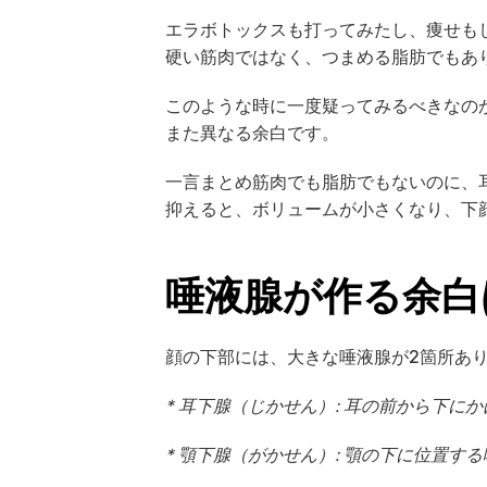
エラボトックスも打ってみたし、痩せも
硬い筋肉ではなく、つまめる脂肪でもあ
このような時に一度疑ってみるべきなの
また異なる余白です。
一言まとめ筋肉でも脂肪でもないのに、
抑えると、ボリュームが小さくなり、下
唾液腺が作る余白
顔の下部には、大きな唾液腺が2箇所あ
* 耳下腺（じかせん）: 耳の前から下
* 顎下腺（がかせん）: 顎の下に位置