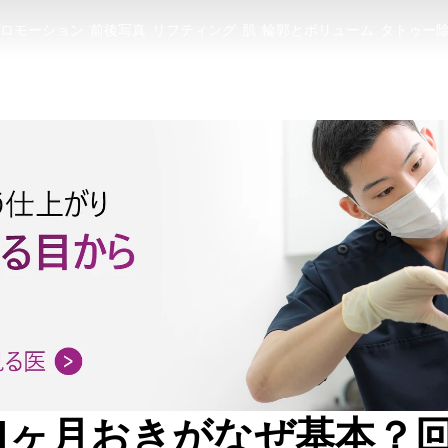
ロモーション
前後写真
リフティング
肌
輪郭とボリューム
タトゥー
ロモーション
前後写真
リフティング
肌
輪郭とボリューム
タトゥー
1ヶ月おきがなぜ基本？