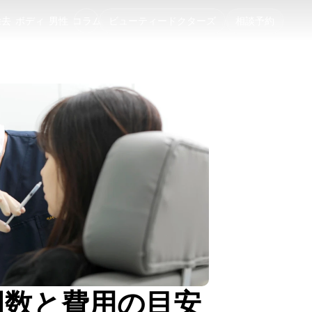
除去
ボディ
男性
コラム
ビューティードクターズ
相談予約
除去
ボディ
男性
コラム
回数と費用の目安