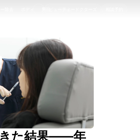
ゥー除去
ボディ
男性
ビューティードクターズ
コラム
相談予約
ゥー除去
ボディ
男性
コラム
てきた結果――年