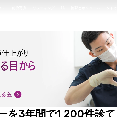
ョン
前後写真
リフティング
肌
輪郭とボリューム
タト
ョン
前後写真
リフティング
肌
輪郭とボリューム
タト
を3年間で1,200件診