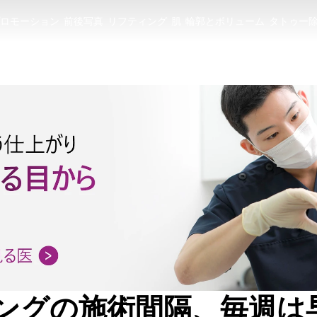
ロモーション
前後写真
リフティング
肌
輪郭とボリューム
タトゥー
ロモーション
前後写真
リフティング
肌
輪郭とボリューム
タトゥー
ングの施術間隔、毎週は