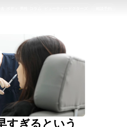
除去
ボディ
男性
コラム
ビューティードクターズ
相談予約
除去
ボディ
男性
コラム
早すぎるという