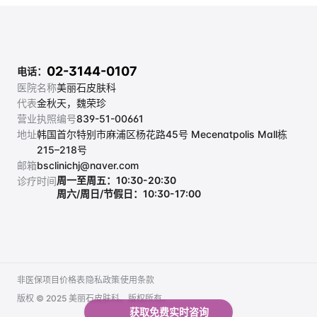
02-3144-0107
电话：
医院名称
美丽石皮肤科
代表
金秋天，魏荣珍
营业执照编号
839-51-00661
地址
韩国首尔特别市麻浦区杨花路45号 Mecenatpolis Mall栋 
215–218号
邮箱
bsclinichj@naver.com
周一至周五：10:30-20:30
诊疗时间
周六/周日/节假日：10:30-17:00
非医保项目价格表
隐私政策
使用条款
非医保项目价格表
隐私政策
使用条款
版权 © 2025 美丽石皮肤科。版权所有。
获取免费实时咨询