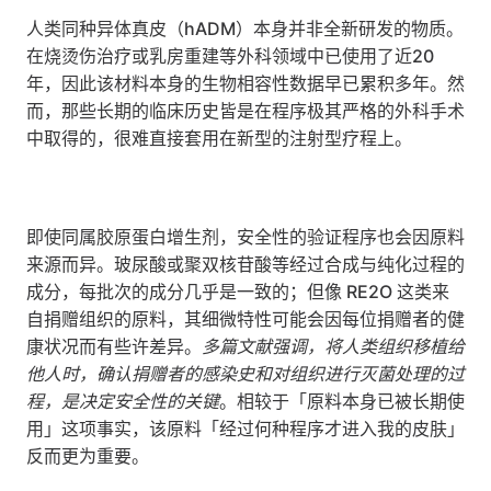
人类同种异体真皮（hADM）本身并非全新研发的物质。
在烧烫伤治疗或乳房重建等外科领域中已使用了近20
年，因此该材料本身的生物相容性数据早已累积多年。然
而，那些长期的临床历史皆是在程序极其严格的外科手术
中取得的，很难直接套用在新型的注射型疗程上。
即使同属胶原蛋白增生剂，安全性的验证程序也会因原料
来源而异。玻尿酸或聚双核苷酸等经过合成与纯化过程的
成分，每批次的成分几乎是一致的；但像 RE2O 这类来
自捐赠组织的原料，其细微特性可能会因每位捐赠者的健
康状况而有些许差异。
多篇文献强调，将人类组织移植给
他人时，确认捐赠者的感染史和对组织进行灭菌处理的过
程，是决定安全性的关键
。相较于「原料本身已被长期使
用」这项事实，该原料「经过何种程序才进入我的皮肤」
反而更为重要。