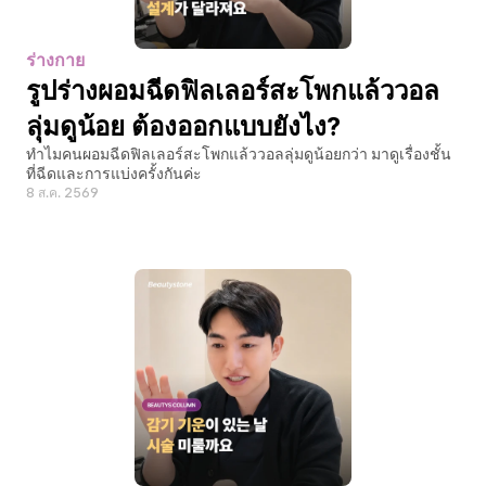
ร่างกาย
รูปร่างผอมฉีดฟิลเลอร์สะโพกแล้ววอล
ลุ่มดูน้อย ต้องออกแบบยังไง?
ทำไมคนผอมฉีดฟิลเลอร์สะโพกแล้ววอลลุ่มดูน้อยกว่า มาดูเรื่องชั้น
ที่ฉีดและการแบ่งครั้งกันค่ะ
8 ส.ค. 2569