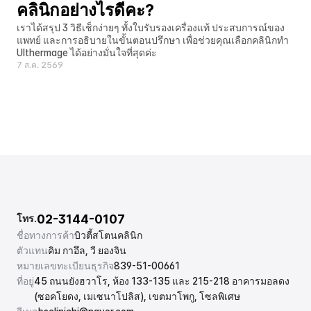
คลินิกอย่างไรดีคะ?
เราได้สรุป 3 วิธีเช็กง่ายๆ ทั้งใบรับรองเครื่องแท้ ประสบการณ์ของ
แพทย์ และการอธิบายในขั้นตอนปรึกษา เพื่อช่วยคุณเลือกคลินิกทำ 
Ulthermage ได้อย่างมั่นใจที่สุดค่ะ
7 ส.ค. 2569
02-3144-0107
โทร.
ชื่อทางการค้า
บิวตี้สโตนคลินิก
ตัวแทน
คิม กาอึล, วี ยองจิน
หมายเลขทะเบียนธุรกิจ
839-51-00661
ที่อยู่
45 ถนนยังฮวาโร, ห้อง 133-135 และ 215-218 อาคารมอลดง 
(ซอคโยดง, เมเซนาโปลิส), เขตมาโพกู, โซลพิเศษ