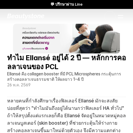
💬 ปรึกษาผ่าน Line
🌸 Beautystone Clinic เข้าร่วม Cadaver workshop ของ Meditox ที่
กรุงเทพฯ 🌸
แนวทางที่ออกแบบเฉพาะแบบ 1:1
ทำไม Ellansé อยู่ได้ 2 ปี — หลักการคอ
ลลาเจนของ PCL
Ellansé คือ collagen booster ที่มี PCL Microspheres กระตุ้นการ
สร้างคอลลาเจนธรรมชาติ ให้ผลยาว 1–4 ปี
26 พ.ค. 2569
หลายคนที่กำลังศึกษาเรื่องฟิลเลอร์ Ellansé มักจะสงสัย
บ่อยที่สุดว่า "ทำไมมันถึงอยู่ได้นานกว่าฟิลเลอร์ HA ทั่วไป" 
ถ้าให้สรุปตั้งแต่แรกเลยก็คือ Ellansé จัดอยู่ในหมวดหมู่คอล
ลาเจนบูสเตอร์ (skin booster) ที่ช่วยกระตุ้นให้ร่างกาย
สร้างคอลลาเจนขึ้นมาใหม่ด้วยตัวเอง จึงมีความแตกต่าง