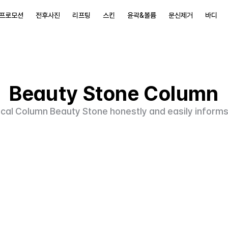
프로모션
전후사진
리프팅
스킨
윤곽&볼륨
문신제거
바디
프로모션
전후사진
리프팅
스킨
윤곽&볼륨
문신제거
바디
Beauty Stone Column
cal Column Beauty Stone honestly and easily informs