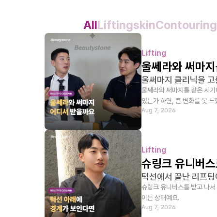
All
Lifting
skin
Contouring
Lifting
울쎄라와 써마지
울써마지 클리닉을 고를
울쎄라와 써마지를 같은 시기에
있는가 하면, 큰 변화를 못 
Aug 7, 2026
Lifting
슈링크 유니버스로
턱선에서 끝난 리프팅이
슈링크 유니버스를 받고 나서 
이는 상태예요.
Aug 7, 2026