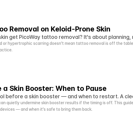
oo Removal on Keloid-Prone Skin
kin get PicoWay tattoo removal? It's about planning, n
 or hypertrophic scarring doesn't mean tattoo removal is off the tabl
actice.
e a Skin Booster: When to Pause
ol before a skin booster — and when to restart. A cle
an quietly undermine skin booster results if the timing is off. This gui
devices — and when it's safe to bring them back.