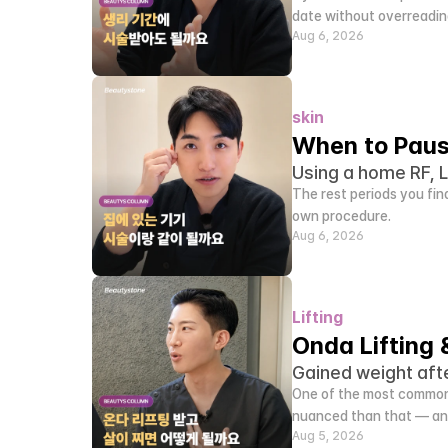
date without overreadin
Aug 6, 2026
skin
When to Paus
Using a home RF, L
The rest periods you find
own procedure.
Aug 6, 2026
Lifting
Onda Lifting 
Gained weight aft
One of the most common q
nuanced than that — and
Aug 5, 2026