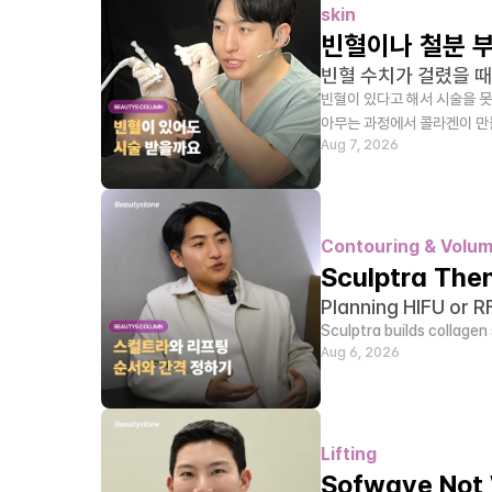
skin
빈혈이나 철분 부
빈혈 수치가 걸렸을 때
빈혈이 있다고 해서 시술을 못
아무는 과정에서 콜라겐이 
Aug 7, 2026
Contouring & Volu
Sculptra The
Planning HIFU or R
Sculptra builds collagen
Aug 6, 2026
Lifting
Sofwave Not 