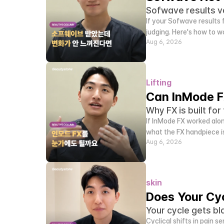
Sofwave results va
If your Sofwave results 
judging. Here's how to wo
Aug 6, 2026
Lifting
Can InMode F
Why FX is built for
If InMode FX worked alon
what the FX handpiece is
Aug 6, 2026
skin
Does Your Cyc
Your cycle gets bl
Cyclical shifts in pain s