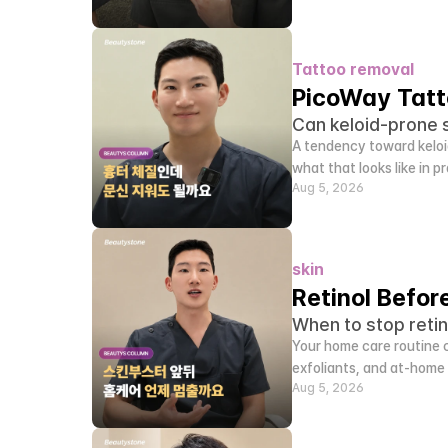
Tattoo removal
PicoWay Tatt
Can keloid-prone s
A tendency toward keloid
what that looks like in pr
Aug 5, 2026
skin
Retinol Befor
When to stop retin
Your home care routine c
exfoliants, and at-home 
Aug 5, 2026